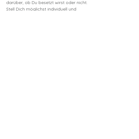
darüber, ob Du besetzt wirst oder nicht.
Stell Dich möglichst individuell und 
persönlich vor.
mehr lesen >
Tickets
Verkauf beendet
Tickettyp
Aktualisierung der
Stimmproben
Preis
18,00 €
MwSt
+0,45 € Ticket-
inbegriffen
Servicegebühr