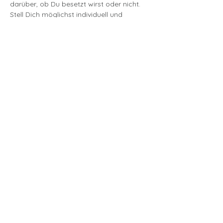
darüber, ob Du besetzt wirst oder nicht.
Stell Dich möglichst individuell und 
persönlich vor.
mehr lesen >
Tickets
Verkauf beendet
Tickettyp
Aktualisierung der
Stimmproben
Preis
18,00 €
MwSt
+0,45 € Ticket-
inbegriffen
Servicegebühr