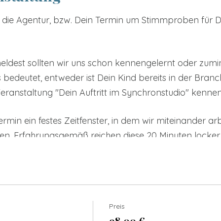
n die Agentur, bzw. Dein Termin um Stimmproben für De
ldest sollten wir uns schon kennengelernt oder zumi
edeutet, entweder ist Dein Kind bereits in der Branch
ranstaltung "Dein Auftritt im Synchronstudio" kennen
rmin ein festes Zeitfenster, in dem wir miteinander ar
 Erfahrungsgemäß reichen diese 20 Minuten locker au
fnahmen sorgfältig vorbereitest!
e wird Deine Vorstellung sein:
hkeit, Dich den Aufnahmeleitern innerhalb von ca. 20 
Preis
h an die Kunden verschickt und entscheidet letztlich
98,00 €