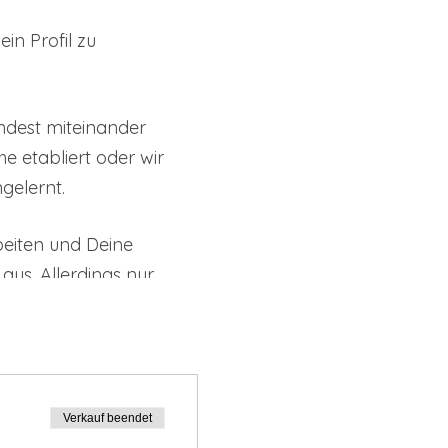
in Profil zu
ndest miteinander
e etabliert oder wir
gelernt.
beiten und Deine
s. Allerdings nur,
Sekunden vorzustellen.
 darüber, ob Du besetzt
Verkauf beendet