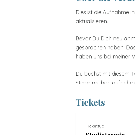
Dies ist die Aufnahme i
aktualisieren.
Bevor Du Dich neu anme
gesprochen haben. Das b
haben uns bei meiner Ve
Du buchst mit diesem Te
Stimmproben aufnehmen.
wenn Du Dich auf die Au
Tickets
Die wichtigste Aufnahm
Hier hast Du die Möglic
Tickettyp
Diese Aufnahme wird auc
Studiotermin