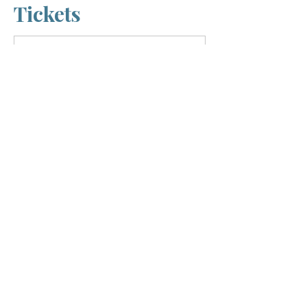
Tickets
Verkauf beendet
Tickettyp
Neuaufnahme in die
Agentur
Mehr Infos
Preis
98,00 €
MwSt.
+2,45 € Ticket-
inbegriffen
Servicegebühr
Ausverkauft
Tickettyp