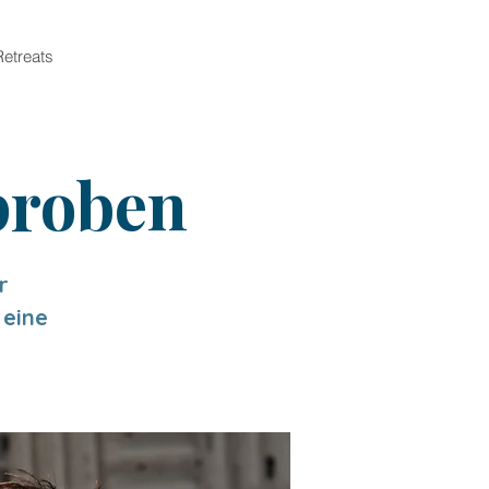
Retreats
proben
r
 eine