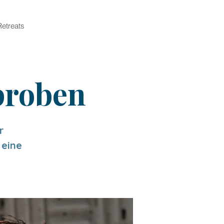
Retreats
proben
r
 eine