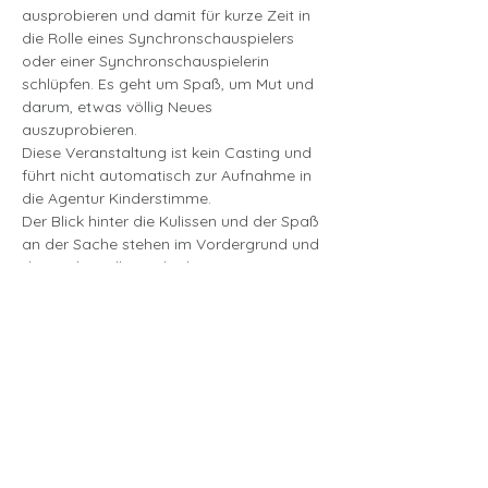
ausprobieren und damit für kurze Zeit in 
die Rolle eines Synchronschauspielers 
oder einer Synchronschauspielerin 
schlüpfen. Es geht um Spaß, um Mut und 
darum, etwas völlig Neues 
auszuprobieren.
Diese Veranstaltung ist kein Casting und 
führt nicht automatisch zur Aufnahme in 
die Agentur Kinderstimme.
Der Blick hinter die Kulissen und der Spaß 
an der Sache stehen im Vordergrund und 
die Kinder sollen sich ohne 
Leistungsdruck ausprobieren dürfen.
Der Beruf Synchronschauspieler:in wird 
fast ausschliesslich von ausgebildeten 
Schauspieler:innen ausgeübt.
mehr lesen >
Tickets