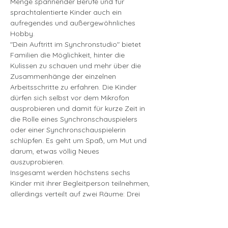
Menge spannender Berufe und für 
sprachtalentierte Kinder auch ein 
aufregendes und außergewöhnliches 
Hobby.
"Dein Auftritt im Synchronstudio" bietet 
Familien die Möglichkeit, hinter die 
Kulissen zu schauen und mehr über die 
Zusammenhänge der einzelnen 
Arbeitsschritte zu erfahren. Die Kinder 
dürfen sich selbst vor dem Mikrofon 
ausprobieren und damit für kurze Zeit in 
die Rolle eines Synchronschauspielers 
oder einer Synchronschauspielerin 
schlüpfen. Es geht um Spaß, um Mut und 
darum, etwas völlig Neues 
auszuprobieren.
Insgesamt werden höchstens sechs 
Kinder mit ihrer Begleitperson teilnehmen, 
allerdings verteilt auf zwei Räume: Drei 
starten im Regieraum und drei im 
Aufnahmeraum, nach der Hälfte der Zeit, 
einer Lüftungspause und Desinfektion der 