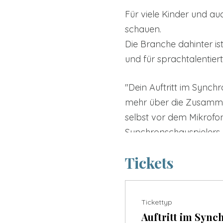
Für viele Kinder und au
schauen.
Die Branche dahinter is
und für sprachtalentie
"Dein Auftritt im Synchr
mehr über die Zusammen
selbst vor dem Mikrofon
Synchronschauspielers 
darum, etwas völlig Ne
Tickets
Insgesamt werden höchst
zwei Räume: Drei start
Tickettyp
Lüftungspause und Desi
Auftritt im Sync
vor dem Mikrofon samme