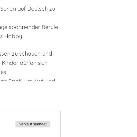
 Serien auf Deutsch zu
Menge spannender Berufe
es Hobby.
ulissen zu schauen und
Kinder dürfen sich
nes
t um Spaß, um Mut und
llerdings verteilt auf
älfte der Zeit, einer
Verkauf beendet
ie einen Erfahrungen
, können die anderen