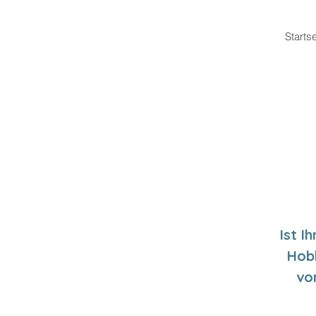
Startse
Ist I
Hobb
vo