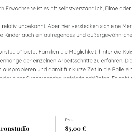
ch Erwachsene ist es oft selbstverständlich, Filme oder
t relativ unbekannt. Aber hier verstecken sich eine 
rte Kinder auch ein aufregendes und außergewöhnlich
onstudio" bietet Familien die Möglichkeit, hinter die K
hänge der einzelnen Arbeitsschritte zu erfahren. Die 
 ausprobieren und damit für kurze Zeit in die Rolle ei
oder einer Synchronschauspielerin schlüpfen. Es geh
ues auszuprobieren.
ens sechs Kinder mit ihrer Begleitperson teilnehmen, a
en im Regieraum und drei im Aufnahmeraum, nach der H
Preis
nfektion der Arbeitsplätze wird getauscht. Während d
hronstudio
85,00 €
ln und eine Szene einer Kinderserie synchronisieren