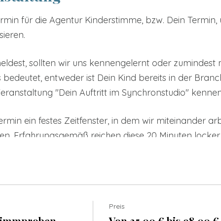
ermin für die Agentur Kinderstimme, bzw. Dein Termin
sieren.
ldest, sollten wir uns kennengelernt oder zumindest 
edeutet, entweder ist Dein Kind bereits in der Branch
ranstaltung "Dein Auftritt im Synchronstudio" kennen
rmin ein festes Zeitfenster, in dem wir miteinander ar
 Erfahrungsgemäß reichen diese 20 Minuten locker au
fnahmen sorgfältig vorbereitest!
e wird Deine Vorstellung sein:
hkeit, Dich den Aufnahmeleitern innerhalb von ca. 20 
Preis
h an die Kunden verschickt und entscheidet letztlich
timmproben
Von 25,00 € bis 98,00 €