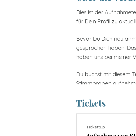
Dies ist der Aufnahmet
für Dein Profil zu aktuali
Bevor Du Dich neu anme
gesprochen haben. Das b
haben uns bei meiner Ve
Du buchst mit diesem Te
Stimmproben aufnehmen.
wenn Du Dich auf die Au
Tickets
Die wichtigste Aufnahm
Hier hast Du die Möglic
Tickettyp
Diese Aufnahme wird auc
Aufnahme von S