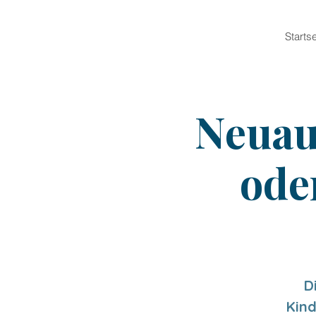
Startse
Neuau
ode
D
Kin