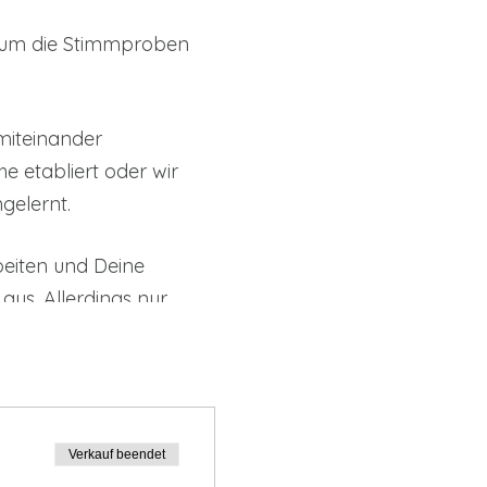
, um die Stimmproben
miteinander
e etabliert oder wir
gelernt.
beiten und Deine
s. Allerdings nur,
Sekunden vorzustellen.
 darüber, ob Du besetzt
Verkauf beendet