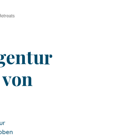
Retreats
gentur
 von
ur
oben