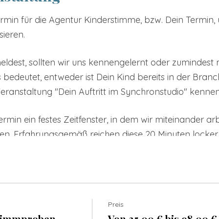
ermin für die Agentur Kinderstimme, bzw. Dein Termin
sieren.
ldest, sollten wir uns kennengelernt oder zumindest 
edeutet, entweder ist Dein Kind bereits in der Branch
ranstaltung "Dein Auftritt im Synchronstudio" kennen
rmin ein festes Zeitfenster, in dem wir miteinander ar
 Erfahrungsgemäß reichen diese 20 Minuten locker au
fnahmen sorgfältig vorbereitest!
e wird Deine Vorstellung sein:
hkeit, Dich den Aufnahmeleitern innerhalb von ca. 20 
Preis
h an die Kunden verschickt und entscheidet letztlich
timmproben
Von 25,00 € bis 98,00 €