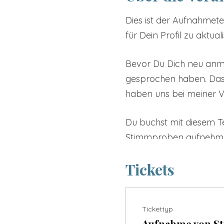
Dies ist der Aufnahmet
für Dein Profil zu aktuali
Bevor Du Dich neu anme
gesprochen haben. Das b
haben uns bei meiner Ve
Du buchst mit diesem Te
Stimmproben aufnehmen.
wenn Du Dich auf die Au
Tickets
Die wichtigste Aufnahm
Hier hast Du die Möglic
Tickettyp
Diese Aufnahme wird auc
Aufnahme von S