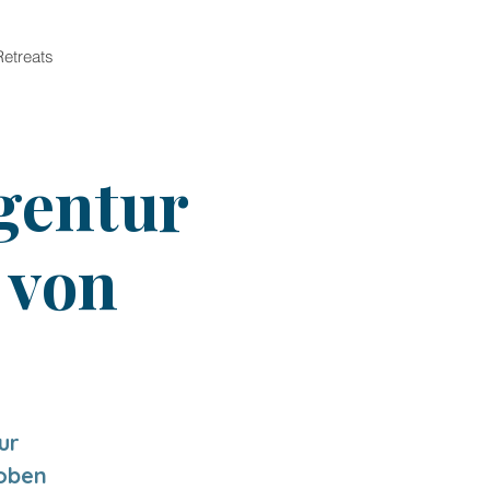
Retreats
gentur
 von
ur
oben