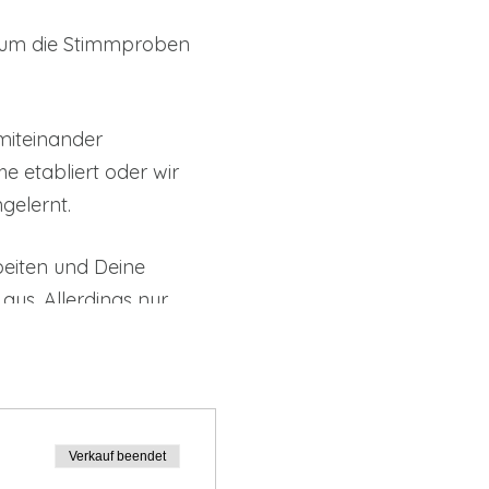
, um die Stimmproben
miteinander
e etabliert oder wir
gelernt.
beiten und Deine
s. Allerdings nur,
Sekunden vorzustellen.
 darüber, ob Du besetzt
Verkauf beendet