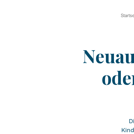
Startse
Neuau
ode
D
Kin