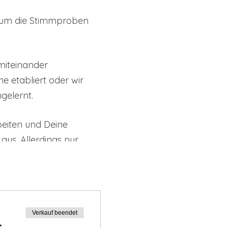
, um die Stimmproben
miteinander
e etabliert oder wir
gelernt.
beiten und Deine
s. Allerdings nur,
Sekunden vorzustellen.
 darüber, ob Du besetzt
Verkauf beendet
€