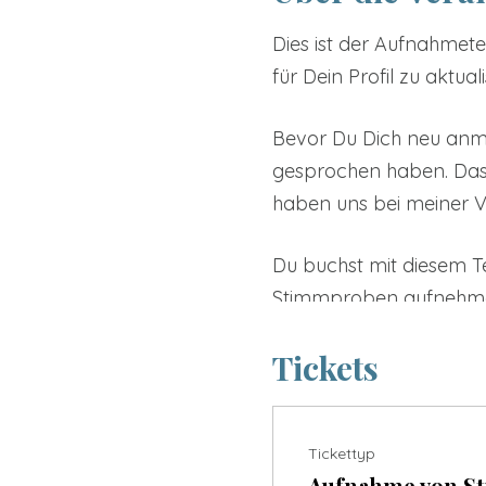
Dies ist der Aufnahmet
für Dein Profil zu aktuali
Bevor Du Dich neu anme
gesprochen haben. Das b
haben uns bei meiner Ve
Du buchst mit diesem Te
Stimmproben aufnehmen.
wenn Du Dich auf die Au
Tickets
Die wichtigste Aufnahm
Hier hast Du die Möglic
Tickettyp
Diese Aufnahme wird auc
Aufnahme von S