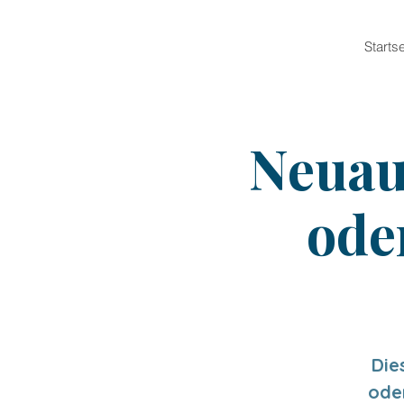
Startse
Neuau
ode
Die
ode