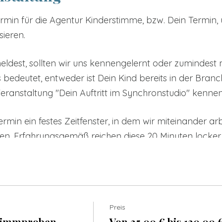
ermin für die Agentur Kinderstimme, bzw. Dein Termin
sieren.
ldest, sollten wir uns kennengelernt oder zumindest 
edeutet, entweder ist Dein Kind bereits in der Branch
ranstaltung "Dein Auftritt im Synchronstudio" kennen
rmin ein festes Zeitfenster, in dem wir miteinander ar
 Erfahrungsgemäß reichen diese 20 Minuten locker au
fnahmen sorgfältig vorbereitest!
e wird Deine Vorstellung sein:
hkeit, Dich den Aufnahmeleitern innerhalb von ca. 20 
Preis
h an die Kunden verschickt und entscheidet letztlich
timmproben
Von 25,00 € bis 120,00 