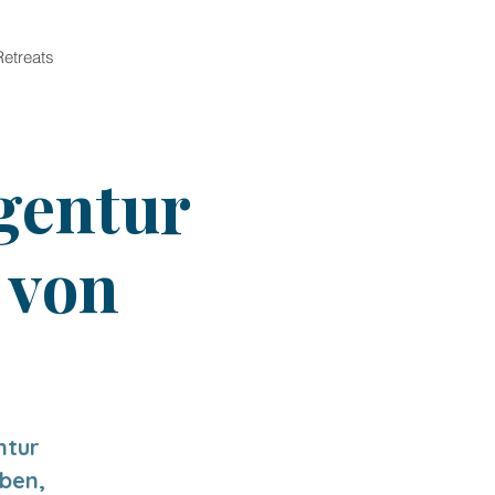
Retreats
gentur
 von
ntur
ben,